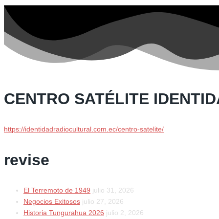
CENTRO SATÉLITE IDENTI
https://identidadradiocultural.com.ec/centro-satelite/
revise
El Terremoto de 1949
julio 31, 2026
Negocios Exitosos
julio 27, 2026
Historia Tungurahua 2026
julio 2, 2026